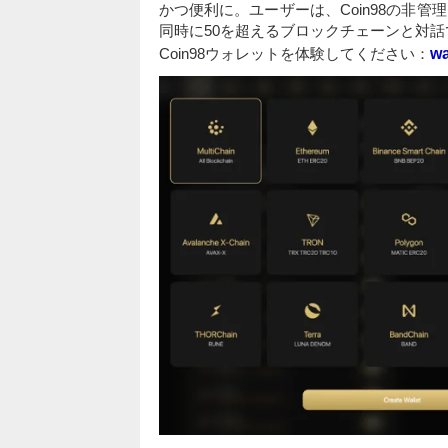
かつ便利に。ユーザーは、Coin98の非
同時に50を超えるブロックチェーンと対話
Coin98ウォレットを体験してください：
wa