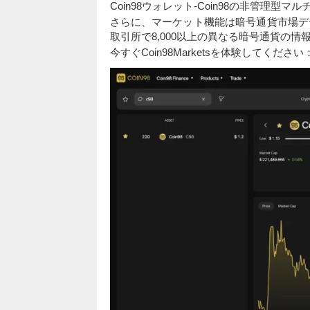
Coin98ウォレット-Coin98の非管理型
さらに、マーケット機能は暗号通貨市場デ
取引所で8,000以上の異なる暗号通貨の
今すぐCoin98Marketsを体験してください