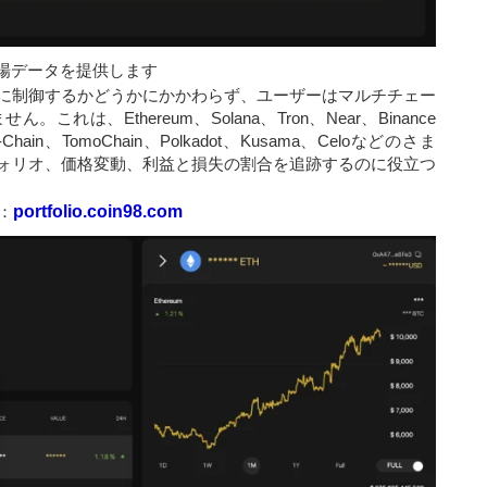
号市場データを提供します
に制御するかどうかにかかわらず、ユーザーはマルチチェー
は、Ethereum、Solana、Tron、Near、Binance
e C-Chain、TomoChain、Polkadot、Kusama、Celoなどのさま
ォリオ、価格変動、利益と損失の割合を追跡するのに役立つ
：
portfolio.coin98.com