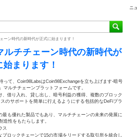
ニ
：マルチチェーン時代の新時代が正式に始まります！
nge：マルチチェーン時代の新時代が
に始まります！
oin98LabsはCoin98Exchangeを立ち上げます-暗号
」マルチチェーンプラットフォームです。
取引、賭け、借り入れ、貸し出し、暗号利益の獲得、複数のブロック
セスのサポートを簡単に行えるようにする包括的なDeFiプラ
エコシステムの最も優れた製品でもあり、マルチチェーンの未来の発展に
創造性をもたらします。
ハウス
さまざまなブロックチェーンで15の市場をリードする取引所を統合し