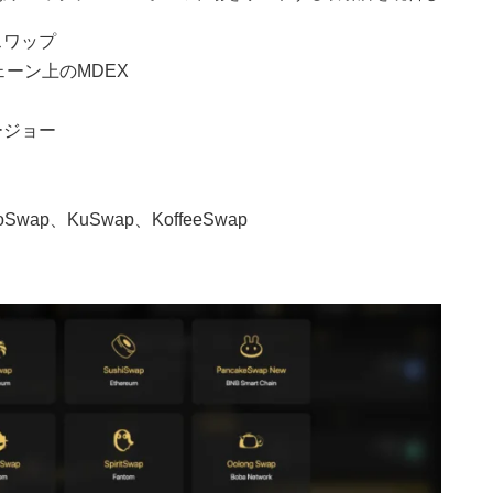
スワップ
チェーン上のMDEX
ージョー
wap、KuSwap、KoffeeSwap