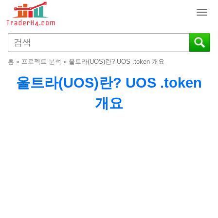
T
o
g
g
l
홈
»
프로젝트 분석
»
울트라(UOS)란? UOS .token 개요
e
n
울트라(UOS)란? UOS .token
a
v
개요
i
g
a
t
i
o
n