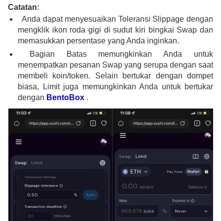
Catatan:
Anda dapat menyesuaikan Toleransi Slippage dengan
mengklik ikon roda gigi di sudut kiri bingkai Swap dan
memasukkan persentase yang Anda inginkan.
Bagian Batas memungkinkan Anda untuk
menempatkan pesanan Swap yang serupa dengan saat
membeli koin/token. Selain bertukar dengan dompet
biasa, Limit juga memungkinkan Anda untuk bertukar
dengan
BentoBox
.