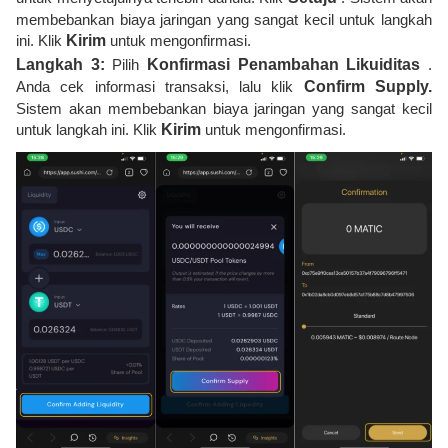
membebankan biaya jaringan yang sangat kecil untuk langkah
ini. Klik
Kirim
untuk mengonfirmasi.
Langkah 3:
Pilih
Konfirmasi Penambahan Likuiditas
.
Anda cek informasi transaksi, lalu klik
Confirm Supply.
Sistem akan membebankan biaya jaringan yang sangat kecil
untuk langkah ini. Klik
Kirim
untuk mengonfirmasi.