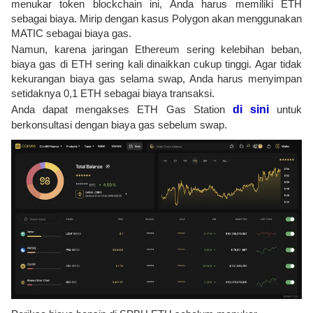
menukar token blockchain ini, Anda harus memiliki ETH
sebagai biaya. Mirip dengan kasus Polygon akan menggunakan
MATIC sebagai biaya gas.
Namun, karena jaringan Ethereum sering kelebihan beban,
biaya gas di ETH sering kali dinaikkan cukup tinggi. Agar tidak
kekurangan biaya gas selama swap, Anda harus menyimpan
setidaknya 0,1 ETH sebagai biaya transaksi.
Anda dapat mengakses ETH Gas Station
di sini
untuk
berkonsultasi dengan biaya gas sebelum swap.