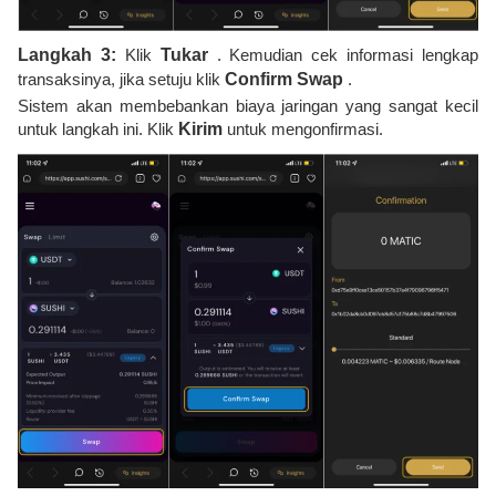
Langkah 3:
Klik
Tukar
. Kemudian cek informasi lengkap
transaksinya, jika setuju klik
Confirm Swap
.
Sistem akan membebankan biaya jaringan yang sangat kecil
untuk langkah ini. Klik
Kirim
untuk mengonfirmasi.