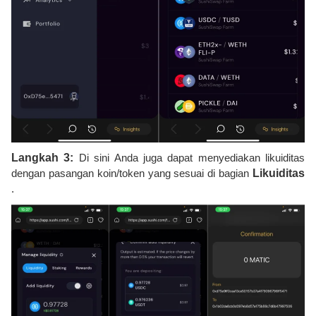
Langkah 3:
Di sini Anda juga dapat menyediakan likuiditas
dengan pasangan koin/token yang sesuai di bagian
Likuiditas
.