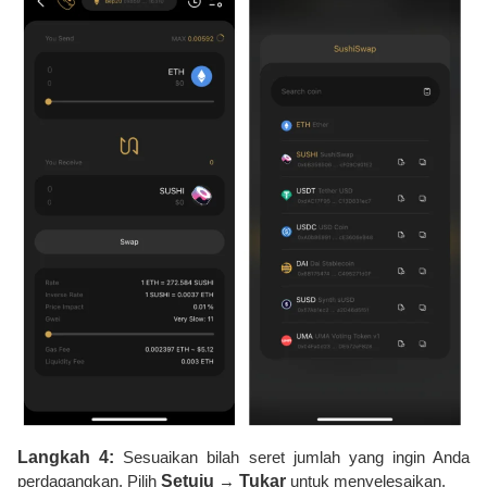
Langkah 4:
Sesuaikan bilah seret jumlah yang ingin Anda
perdagangkan. Pilih
Setuju
→
Tukar
untuk menyelesaikan.