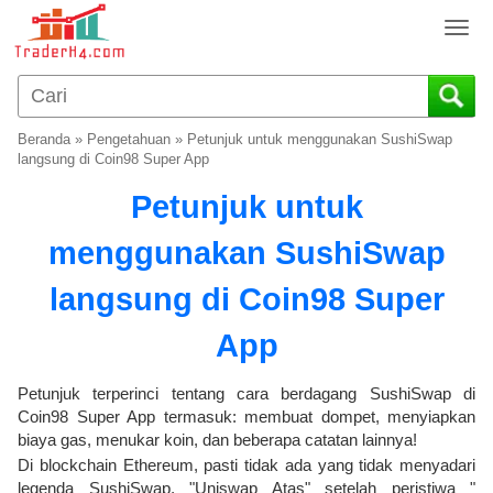
T
o
g
g
l
Beranda
»
Pengetahuan
»
Petunjuk untuk menggunakan SushiSwap
e
langsung di Coin98 Super App
n
Petunjuk untuk
a
v
menggunakan SushiSwap
i
g
langsung di Coin98 Super
a
t
App
i
o
Petunjuk terperinci tentang cara berdagang SushiSwap di
n
Coin98 Super App termasuk: membuat dompet, menyiapkan
biaya gas, menukar koin, dan beberapa catatan lainnya!
Di blockchain Ethereum, pasti tidak ada yang tidak menyadari
legenda SushiSwap, "Uniswap Atas" setelah peristiwa "