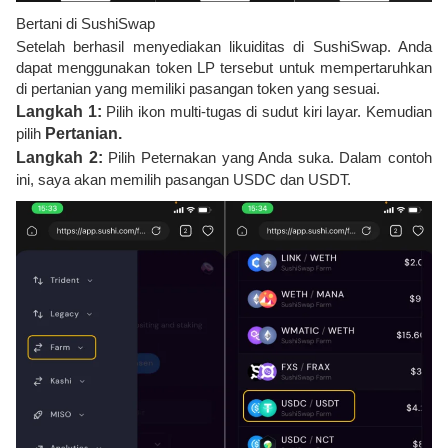
Bertani di SushiSwap
Setelah berhasil menyediakan likuiditas di SushiSwap. Anda
dapat menggunakan token LP tersebut untuk mempertaruhkan
di pertanian yang memiliki pasangan token yang sesuai.
Langkah 1:
Pilih ikon multi-tugas di sudut kiri layar. Kemudian
pilih
Pertanian.
Langkah 2:
Pilih Peternakan yang Anda suka. Dalam contoh
ini, saya akan memilih pasangan USDC dan USDT.