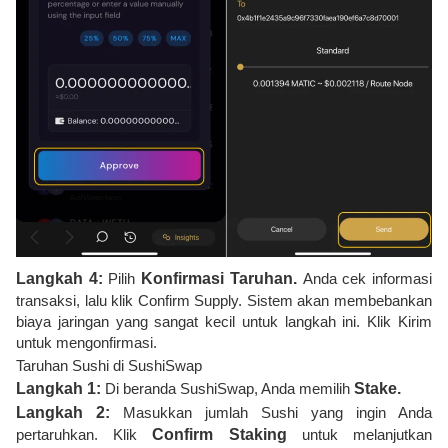
Langkah 4:
Pilih
Konfirmasi Taruhan.
Anda cek informasi
transaksi, lalu klik Confirm Supply. Sistem akan membebankan
biaya jaringan yang sangat kecil untuk langkah ini. Klik Kirim
untuk mengonfirmasi.
Taruhan Sushi di SushiSwap
Langkah 1:
Di beranda SushiSwap, Anda memilih
Stake.
Langkah 2:
Masukkan jumlah Sushi yang ingin Anda
pertaruhkan. Klik
Confirm Staking
untuk melanjutkan