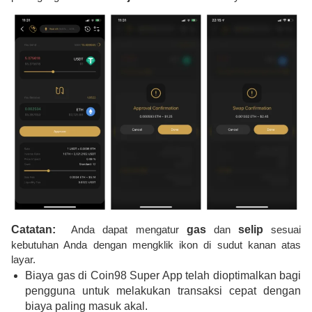
Catatan:
Anda dapat mengatur
gas
dan
selip
sesuai
kebutuhan Anda dengan mengklik ikon di sudut kanan atas
layar.
Biaya gas di Coin98 Super App telah dioptimalkan bagi
pengguna untuk melakukan transaksi cepat dengan
biaya paling masuk akal.