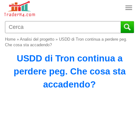
T
o
g
g
l
Home
»
Analisi del progetto
»
USDD di Tron continua a perdere peg.
e
Che cosa sta accadendo?
n
USDD di Tron continua a
a
v
perdere peg. Che cosa sta
i
g
accadendo?
a
t
i
o
n