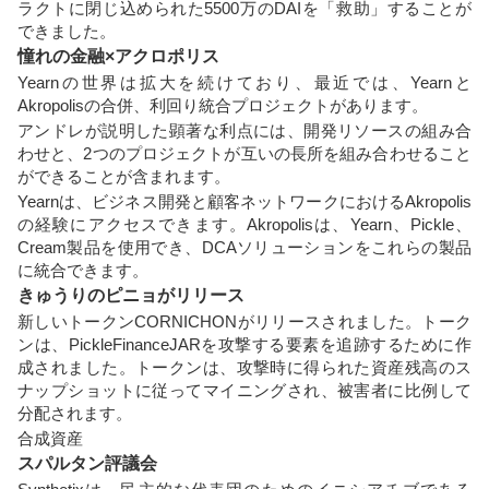
ラクトに閉じ込められた5500万のDAIを「救助」することが
できました。
憧れの金融×アクロポリス
Yearnの世界は拡大を続けており、最近では、Yearnと
Akropolisの合併、利回り統合プロジェクトがあります。
アンドレが説明した顕著な利点には、開発リソースの組み合
わせと、2つのプロジェクトが互いの長所を組み合わせること
ができることが含まれます。
Yearnは、ビジネス開発と顧客ネットワークにおけるAkropolis
の経験にアクセスできます。Akropolisは、Yearn、Pickle、
Cream製品を使用でき、DCAソリューションをこれらの製品
に統合できます。
きゅうりのピニョがリリース
新しいトークンCORNICHONがリリースされました。トーク
ンは、PickleFinanceJARを攻撃する要素を追跡するために作
成されました。トークンは、攻撃時に得られた資産残高のス
ナップショットに従ってマイニングされ、被害者に比例して
分配されます。
合成資産
スパルタン評議会