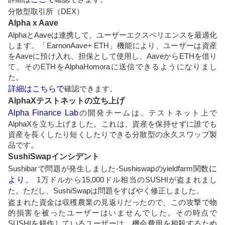
分散型取引所（DEX）
Alpha x Aave
AlphaとAaveは連携して、ユーザーエクスペリエンスを最適化
します。「EarnonAave+ ETH」機能により、ユーザーは資産
をAaveに預け入れ、担保として使用し、AaveからETHを借り
て、そのETHをAlphaHomoraに送信できるようになりまし
た。
詳細はこちらで
確認できます。
AlphaXテストネットの立ち上げ
Alpha Finance Lab
の開発チームは、テストネット上で
AlphaXを立ち上げました。これは、資産を保持せずに誰でも
資産を長くしたり短くしたりできる分散型の永久スワップ製
品です。
SushiSwapインシデント
Sushibarで問題が発生しました-Sushiswapのyieldfarm関数
に
より、
1万ドルから15,000ドル相当のSUSHIが盗まれまし
た。ただし、SushiSwapは問題をすばやく修正しました。
盗まれた資金は収穫農業の見返りだったので、この攻撃で物
的損害を被ったユーザーはいませんでした。その時点で
SUSHIを耕作しているユーザーは、機会費用を相殺するため