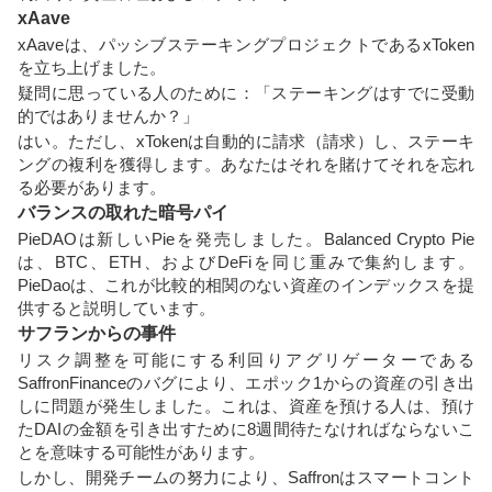
xAave
xAaveは、パッシブステーキングプロジェクトであるxToken
を立ち上げました。
疑問に思っている人のために：「ステーキングはすでに受動
的ではありませんか？」
はい。ただし、xTokenは自動的に請求（請求）し、ステーキ
ングの複利を獲得します。あなたはそれを賭けてそれを忘れ
る必要があります。
バランスの取れた暗号パイ
PieDAOは新しいPieを発売しました。Balanced Crypto Pie
は、BTC、ETH、およびDeFiを同じ重みで集約します。
PieDaoは、これが比較的相関のない資産のインデックスを提
供すると説明しています。
サフランからの事件
リスク調整を可能にする利回りアグリゲーターである
SaffronFinanceのバグにより、エポック1からの資産の引き出
しに問題が発生しました。これは、資産を預ける人は、預け
たDAIの金額を引き出すために8週間待たなければならないこ
とを意味する可能性があります。
しかし、開発チームの努力により、Saffronはスマートコント