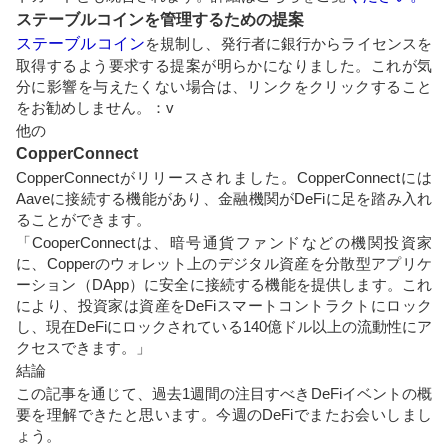
ステーブルコインを管理するための提案
ステーブルコイン
を規制し、発行者に銀行からライセンスを
取得するよう要求する提案が明らかになりました。これが気
分に影響を与えたくない場合は、リンクをクリックすること
をお勧めしません。：v
他の
CopperConnect
CopperConnectがリリースされました。CopperConnectには
Aaveに接続する機能があり、金融​​機関がDeFiに足を踏み入れ
ることができます。
「CooperConnectは、暗号通貨ファンドなどの機関投資家
に、Copperのウォレット上のデジタル資産を分散型アプリケ
ーション（DApp）に安全に接続する機能を提供します。これ
により、投資家は資産をDeFiスマートコントラクトにロック
し、現在DeFiにロックされている140億ドル以上の流動性にア
クセスできます。」
結論
この記事を通じて、過去1週間の注目すべきDeFiイベントの概
要を理解できたと思います。今週のDeFiでまたお会いしまし
ょう。