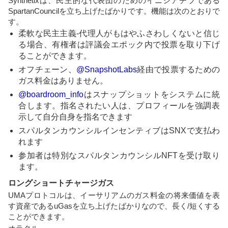
Synthetixは、民主的な代表団のためのイニシアチブである
SpartanCouncilを立ち上げたばかりです。機能は次のとおりで
す。
柔軟な民主主義-代理人がもはやふさわしくないと信じ
る場合、有権者は評議会エポック内で投票を取り下げ
ることができます。
オフチェーン、
@SnapshotLabs
経由で投票するための
ガス料金はありません。
@boardroom_info
はスナップショットをシステムに統
合します。指名されたい人は、プロフィールを強調表
示して自分自身を指名できます
スパルタンカウンシルインセンティブはSNXで支払わ
れます
参加者は特別なスパルタンカウンシルNFTを受け取り
ます。
ロングショートチャージガス
UMAプロトコルは、イーサリアムのガス料金の将来価値を表
す資産であるuGasを立ち上げたばかりなので、長く/短くする
ことができます。