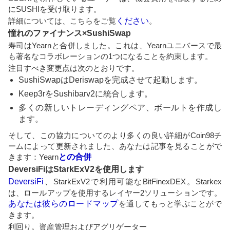
にSUSHIを受け取ります。
詳細については、こちらをご覧
ください
。
憧れのファイナンス×SushiSwap
寿司はYearnと合併しました。これは、Yearnユニバースで最
も著名なコラボレーションの1つになることを約束します。
注目すべき変更点は次のとおりです。
SushiSwapはDeriswapを完成させて起動します。
Keep3rをSushibarv2に統合します。
多くの新しいトレーディングペア、ボールトを作成し
ます。
そして、この協力についてのより多くの良い詳細がCoin98チ
ームによって更新されました、あなたは記事を見ることがで
きます：Yearn
との合併
DeversiFiはStarkExV2を使用します
DeversiFi
、StarkExV2で利用可能なBitFinexDEX。Starkex
は、ロールアップを使用するレイヤー2ソリューションです。
あなたは彼らのロードマップ
を通してもっと学ぶことがで
きます。
利回り。資産管理およびアグリゲーター