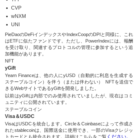
CVP
wNXM
UNI
PieDaoのDeFiインデックスやIndexCoopのDPIと同様に、これ
はETFに似たファンドです。ただし、PowerIndexには、報酬
を受け取り、関連するプロトコルの管理に参加するという追
加機能があります。
NFT
yGift
Yearn Financeは、他の人にyUSD（自動的に利息を生成する
ステーブルコイン）を伴う（または伴わない） NFTを送信で
きるWebサイトであるyGiftを開発
しました。
以前はyGiftは内部でのみ使用されていましたが、現在はコミ
ュニティに公開されています。
ステーブルコイン
Visa＆USDC
VisaはUSDCを統合します。Circle＆Coinbaseによって作成さ
れたstablecoinは、国際送金に使用でき、一部のVisaクレジッ
トカードとも統合されます。詳細はこちらをご覧
ください
。