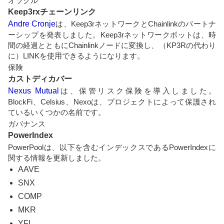
オラクル
Keep3rxチェーンリンク
Andre Cronje
は、Keep3rネットワークとChainlinkのパートナ
ーシップを発表しました。Keep3rネットワークボットは、時
間の経過とともにChainlinkノードに変換し、（KP3Rの代わり
に）LINKを使用できるようになります。
保険
カストディカバー
Nexus Mutual
は、保管リスク保険を導入しました。
BlockFi、Celsius、Nexoは、プロジェクトによって保護され
ているいくつかの名前です。
ガバナンス
PowerIndex
PowerPoolは、以下を含むインデックスであるPowerIndexに
関する情報を更新しました。
AAVE
SNX
COMP
MKR
YFI