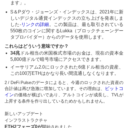
ます」。
S＆Pダウ・ジョーンズ・インデックスは、2021年に新
しいデジタル通貨インデックスの立ち上げを発表しま
した-
リンクの詳細
。この製品は、最も取引されている
550枚のコインに関するLukka（ブロックチェーンデー
タプロバイダー）からのデータを使用します。
これらはどういう意味ですか？
34兆
ドル相当の米国株式市場のお金は、現在の資本金
5,800億ドルで暗号市場にアクセスできます。
イーサリアム2.0にロックされた6億ドル相当の資産、
この100万ETHはかなり長い間流通しなくなります。
2 / DeFi Pulseのデータによると、今週のロックされた資産の
合計値は再び急激に増加しています。その理由は、
ビットコ
イン
の価格が横ばいであり、アルトコインが成長し、TVLが
上昇する条件を作り出しているためかもしれません。
新しいアップデート
インフラストラクチャ
ETH2フェーズ0が
開始されました