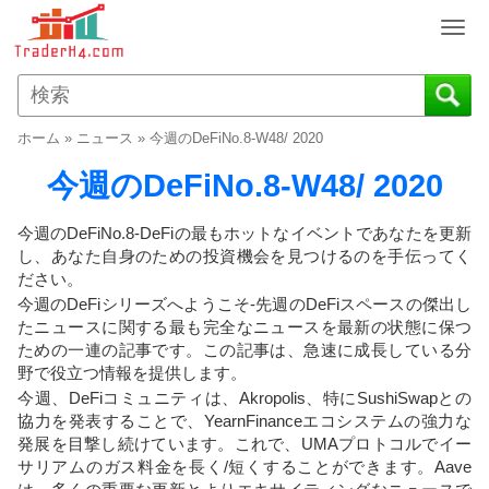
T
o
g
g
l
ホーム
»
ニュース
»
今週のDeFiNo.8-W48/ 2020
e
n
今週のDeFiNo.8-W48/ 2020
a
v
今週のDeFiNo.8-DeFiの最もホットなイベントであなたを更新
i
し、あなた自身のための投資機会を見つけるのを手伝ってく
g
ださい。
a
今週のDeFiシリーズへようこそ-先週のDeFiスペースの傑出し
t
たニュースに関する最も完全なニュースを最新の状態に保つ
i
ための一連の記事です。この記事は、急速に成長している分
o
野で役立つ情報を提供します。
n
今週、DeFiコミュニティは、Akropolis、特にSushiSwapとの
協力を発表することで、YearnFinanceエコシステムの強力な
発展を目撃し続けています。これで、UMAプロトコルでイー
サリアムのガス料金を長く/短くすることができます。Aave