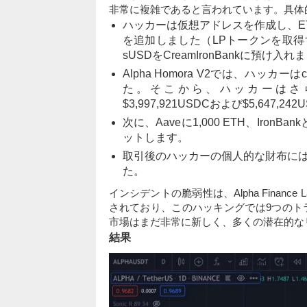
非常に複雑であると言われています。具体
ハッカーは仮想アドレスを作成し、ETHを
を追加しました（LPトークンを取得
sUSDをCreamIronBankに預け入れ
Alpha Homora V2では、ハッカ
た。そこから、ハッカーはさらに$13,
$3,997,921USDCおよび$5,647,242
次に、Aaveに1,000 ETH、IronBank
ットします。
取引後のハッカーの個人的な財布には、1
た。
インシデントの脆弱性は、Alpha Finance La
されており、このハッキングでは9つのトラ
市場はまだ非常に新しく、多くの潜在的な
結果