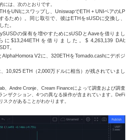
的には、次のとおりです。
UNIにスワップし、UniswapでETH + UNIペアのLP
するため）。同じ取引で、彼はETHをsUSDに交換し、
ました。
ーはcySUSDの保有を増やすためにsUSDとAaveを借りまし
244ETHを借りました。$ 4,263,139 DAI;
USDT。
とAlphaHomora V2に、320ETHをTornado.cashにデポジ
0,925 ETH（2,000万ドルに相当）が残されていまし
b、Andre Cronje、Cream Financeによって調査および調査
ンザクション、4つの異なる操作が含まれています。DeFi
リスクがあることがわかります。