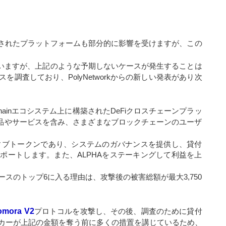
k上に構築されたプラットフォームも部分的に影響を受けますが、この
いますが、上記のような予期しないケースが発生することは
調査しており、PolyNetworkからの新しい発表があり次
art Chainエコシステム上に構築されたDeFiクロスチェーンプラッ
wing製品やサービスを含み、さまざまなブロックチェーンのユーザ
ティブトークンであり、システムのガバナンスを提供し、貸付
ポートします。また、ALPHAをステーキングして利益を上
スのトップ6に入る理由は、攻撃後の被害総額が最大3,750
omora V2
プロトコルを攻撃し、その後、調査のために貸付
カーが上記の金額を奪う前に多くの措置を講じているため、