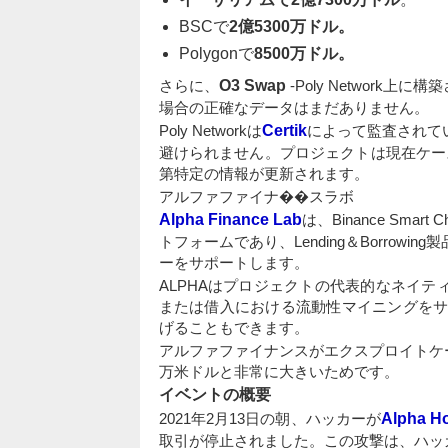
BSCで
2億5300万ドル。
Polygonで
8500万ドル。
さらに、
O3 Swap
-Poly Networ
場合の正確なデータはまだありません。
Poly Networkは
Certik
によって監査されて
避けられません。プロジェクトは現在ケースを
第特定の情報が更新されます。
アルファファイナ��スラボ
Alpha Finance Lab
は、Binance Sm
トフォームであり、Lending＆Borro
ーをサポートします。
ALPHAはプロジェクトの代表的なネイ
または借入における流動性マイニングをサ
げることもできます。
アルファファイナンスがエクスプロイトケー
万米ドルと非常に大きいためです。
イベントの概要
2021年2月13日の朝、ハッカーが
Alpha H
取引が停止されました。この攻撃は、ハッ