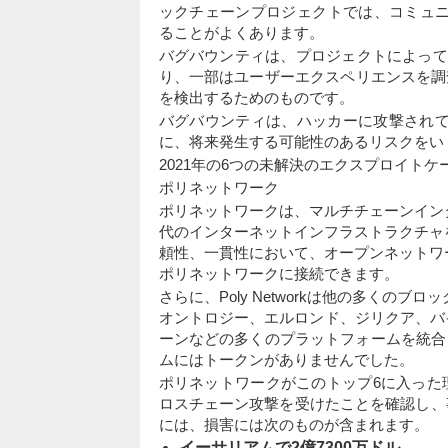
ックチェーンプロジェクトでは、コミュニティのT
ることがよくあります。
バグバウンティは、プロジェクトによって
り、一部はユーザーエクスペリエンスを調
を検出するためのものです。
バグバウンティは、ハッカーに攻撃され
に、将来発生する可能性のあるリスクをい
2021年の6つの未解決のエクスプロイトケ
ポリネットワーク
ポリネットワークは、マルチチェーンイン
代のインターネットインフラストラクチャ
頼性、一貫性において、オープンネットワ
ポリネットワークに接続できます。
さらに、Poly Networkは他の多く
オントロジー、エルロンド、ジリクア、バイ
ーンなどの多くのプラットフォームを統合して
ムにはトークンがありませんでした。
ポリネットワークがこのトップ6に入った
ロスチェーン攻撃を受けたことを確認し、事
には、損害には次のものが含まれます。
イーサリアムで2億7300万ドル
。