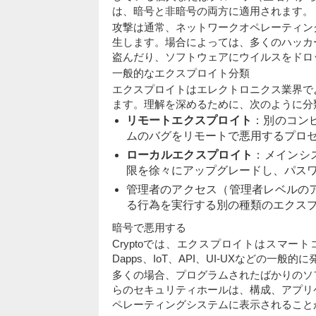
は、暗号と非暗号の両方に適用されます。
攻撃は通常、ネットワークオペレーティング
生します。場合によっては、多くのハッカ
盗んだり、ソフトウェアにウイルスをドロ
一般的なエクスプロイト分類
エクスプロイトはエレクトロニクス業界で
ます。理解を深めるために、次のように分
リモートエクスプロイト
：別のコン
ムのバグをリモートで悪用するプロ
ローカルエクスプロイト
：メインシ
限を徐々にアップグレードし、パスワ
管理者のアクセス（管理者レベルの
る行為を実行する別の種類のエクス
暗号で悪用する
Cryptoでは、エクスプロイトはスマー
Dapps、IoT、API、UI-UXなどの一
多くの場合、プログラムされたばかりのソ
らのセキュリティホールは、構成、アプリケ
ペレーティングシステムに表示されること