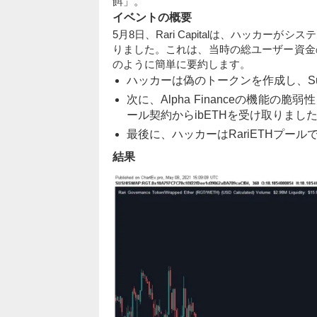
餌」。
イベントの概要
5月8日、Rari Capitalは、ハッカーが
りました。これは、当時の総ユーザー資金の60
のように簡単に要約します。
ハッカーは偽のトークンを作成し、Sus
次に、Alpha Financeの機能の脆弱
ール契約からibETHを受け取りまし
最後に、ハッカーはRariETHプールで
結果