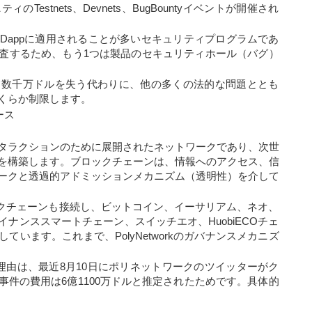
estnets、Devnets、BugBountyイベントが開催され
Dappに適用されることが多いセキュリティプログラムであ
査するため、もう1つは製品のセキュリティホール（バグ）
て数千万ドルを失う代わりに、他の多くの法的な問題ととも
くらか制限します。
ース
タラクションのために展開されたネットワークであり、次世
を構築します。ブロックチェーンは、情報へのアクセス、信
ークと透過的アドミッションメカニズム（透明性）を介して
のブロックチェーンも接続し、ビットコイン、イーサリアム、ネオ、
ナンススマートチェーン、スイッチエオ、HuobiECOチェ
います。これまで、PolyNetworkのガバナンスメカニズ
理由は、最近8月10日にポリネットワークのツイッターがク
件の費用は6億1100万ドルと推定されたためです。具体的