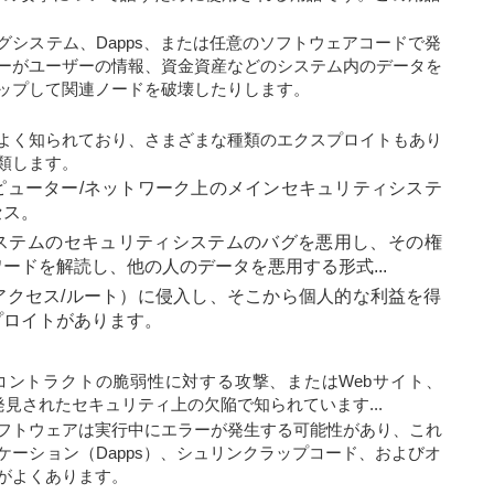
システム、Dapps、または任意のソフトウェアコードで発
ーがユーザーの情報、資金資産などのシステム内のデータを
ップして関連ノードを破壊したりします。
よく知られており、さまざまな種類のエクスプロイトもあり
類します。
ピューター/ネットワーク上のメインセキュリティシステ
セス。
ステムのセキュリティシステムのバグを悪用し、その権
ードを解読し、他の人のデータを悪用する形式...
アクセス/ルート）に侵入し、そこから個人的な利益を得
プロイトがあります。
トコントラクトの脆弱性に対する攻撃、またはWebサイト、
般的に発見されたセキュリティ上の欠陥で知られています...
フトウェアは実行中にエラーが発生する可能性があり、これ
ーション（Dapps）、シュリンクラップコード、およびオ
がよくあります。