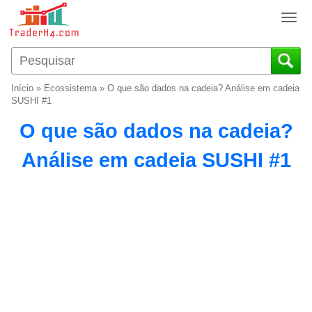
T
o
g
g
l
Início
»
Ecossistema
»
O que são dados na cadeia? Análise em cadeia
e
SUSHI #1
n
O que são dados na cadeia?
a
v
Análise em cadeia SUSHI #1
i
g
a
t
i
o
n