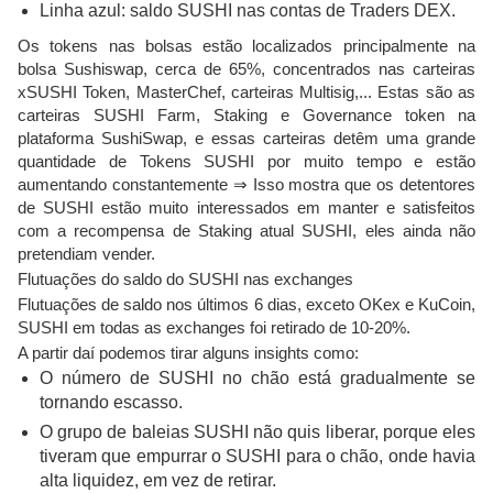
Linha azul: saldo SUSHI nas contas de Traders DEX.
Os tokens nas bolsas estão localizados principalmente na
bolsa Sushiswap, cerca de 65%, concentrados nas carteiras
xSUSHI Token, MasterChef, carteiras Multisig,... Estas são as
carteiras SUSHI Farm, Staking e Governance token na
plataforma SushiSwap, e essas carteiras detêm uma grande
quantidade de Tokens SUSHI por muito tempo e estão
aumentando constantemente ⇒ Isso mostra que os detentores
de SUSHI estão muito interessados ​​em manter e satisfeitos
com a recompensa de Staking atual SUSHI, eles ainda não
pretendiam vender.
Flutuações do saldo do SUSHI nas exchanges
Flutuações de saldo nos últimos 6 dias, exceto OKex e KuCoin,
SUSHI em todas as exchanges foi retirado de 10-20%.
A partir daí podemos tirar alguns insights como:
O número de SUSHI no chão está gradualmente se
tornando escasso.
O grupo de baleias SUSHI não quis liberar, porque eles
tiveram que empurrar o SUSHI para o chão, onde havia
alta liquidez, em vez de retirar.