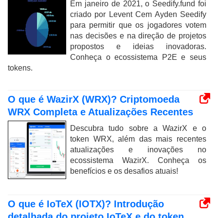
Em janeiro de 2021, o Seedify.fund foi
criado por Levent Cem Ayden Seedify
para permitir que os jogadores votem
nas decisões e na direção de projetos
propostos e ideias inovadoras.
Conheça o ecossistema P2E e seus
tokens.
O que é WazirX (WRX)? Criptomoeda
WRX Completa e Atualizações Recentes
Descubra tudo sobre a WazirX e o
token WRX, além das mais recentes
atualizações e inovações no
ecossistema WazirX. Conheça os
benefícios e os desafios atuais!
O que é IoTeX (IOTX)? Introdução
detalhada do projeto IoTeX e do token