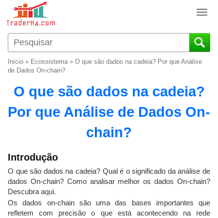
T
o
g
g
l
Início
»
Ecossistema
»
O que são dados na cadeia? Por que Análise
e
de Dados On-chain?
n
O que são dados na cadeia?
a
v
Por que Análise de Dados On-
i
g
chain?
a
t
i
Introdução
o
O que são dados na cadeia? Qual é o significado da análise de
n
dados On-chain? Como analisar melhor os dados On-chain?
Descubra aqui.
Os dados on-chain são uma das bases importantes que
refletem com precisão o que está acontecendo na rede