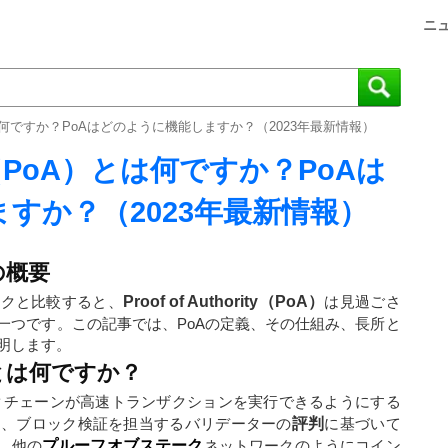
ニ
（PoA）とは何ですか？PoAはどのように機能しますか？（2023年最新情報）
rity（PoA）とは何ですか？PoAは
すか？（2023年最新情報）
）の概要
ークと比較すると、
Proof of Authority（PoA）
は見過ごさ
一つです。この記事では、PoAの定義、その仕組み、長所と
明します。
oA）とは何ですか？
クチェーンが高速トランザクションを実行できるようにする
は、ブロック検証を担当するバリデーターの
評判
に基づいて
、他の
プルーフオブステーク
ネットワークのようにコイン