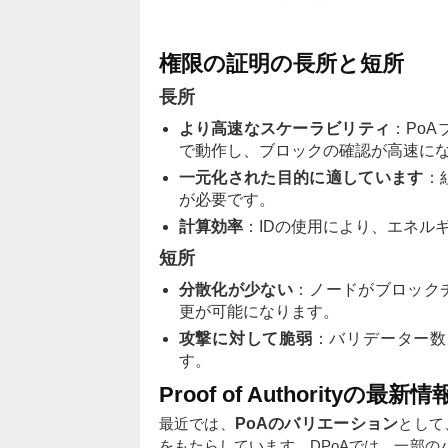
権限の証明の長所と短所
長所
より高速なスケーラビリティ
：Po
で動作し、ブロックの確認が高速に
一元化された目的に適しています
：
が必要です。
計算効率
：IDの使用により、エネル
短所
分散化が少ない
：ノードがブロック
更が可能になります。
攻撃に対して脆弱
：バリデーター数
す。
Proof of Authorityの最新情
最近では、
PoAのバリエーション
として、D
をもたらしています。DPoAでは、一部