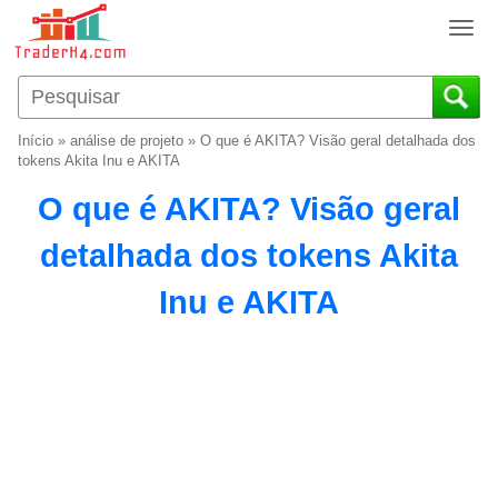
T
o
g
g
l
Início
»
análise de projeto
»
O que é AKITA? Visão geral detalhada dos
e
tokens Akita Inu e AKITA
n
O que é AKITA? Visão geral
a
v
detalhada dos tokens Akita
i
g
Inu e AKITA
a
t
i
o
n