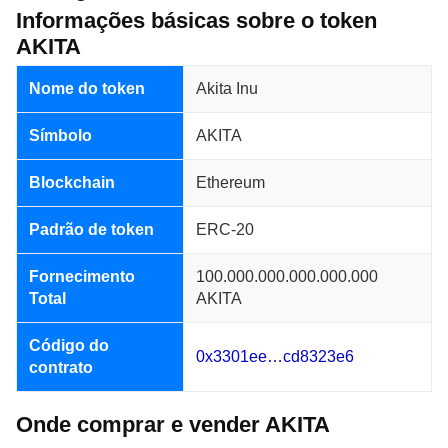
Informações básicas sobre o token
AKITA
Nome do token
Akita Inu
Símbolo
AKITA
Blockchain
Ethereum
Padrão de token
ERC-20
Fornecimento
100.000.000.000.000.000
Total
AKITA
Código do
0x3301ee…cd8323e6
contrato
Onde comprar e vender AKITA