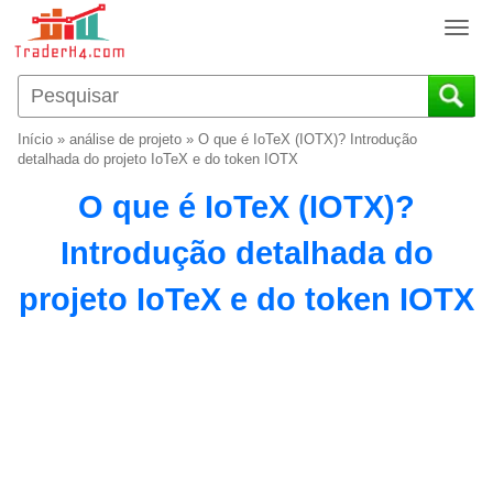
T
o
g
g
l
Início
»
análise de projeto
»
O que é IoTeX (IOTX)? Introdução
e
detalhada do projeto IoTeX e do token IOTX
n
O que é IoTeX (IOTX)?
a
v
Introdução detalhada do
i
g
projeto IoTeX e do token IOTX
a
t
i
o
n