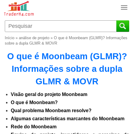
T
o
g
g
l
Início
»
análise de projeto
»
O que é Moonbeam (GLMR)? Informações
e
sobre a dupla GLMR & MOVR
n
O que é Moonbeam (GLMR)?
a
v
Informações sobre a dupla
i
g
GLMR & MOVR
a
t
i
Visão geral do projeto Moonbeam
o
O que é Moonbeam?
n
Qual problema Moonbeam resolve?
Algumas características marcantes do Moonbeam
Rede do Moonbeam