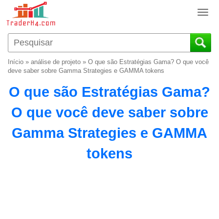
T
o
g
g
l
Início
»
análise de projeto
»
O que são Estratégias Gama? O que você
e
deve saber sobre Gamma Strategies e GAMMA tokens
n
O que são Estratégias Gama?
a
v
O que você deve saber sobre
i
g
Gamma Strategies e GAMMA
a
t
tokens
i
o
n