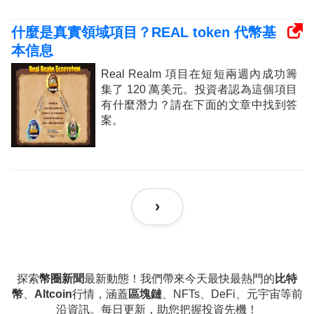
什麼是真實領域項目？REAL token 代幣基
本信息
Real Realm 項目在短短兩週內成功籌
集了 120 萬美元。投資者認為這個項目
有什麼潛力？請在下面的文章中找到答
案。
探索
幣圈新聞
最新動態！我們帶來今天最快最熱門的
比特
幣
、
Altcoin
行情，涵蓋
區塊鏈
、NFTs、DeFi、元宇宙等前
沿資訊。每日更新，助您把握投資先機！