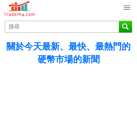
T
o
g
g
l
e
關於今天最新、最快、最熱門的
n
a
硬幣市場的新聞
v
i
g
a
t
i
o
n