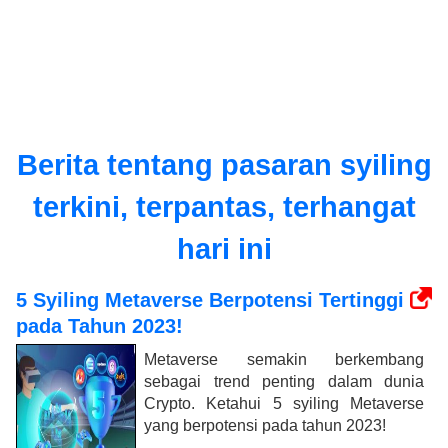
Berita tentang pasaran syiling
terkini, terpantas, terhangat
hari ini
5 Syiling Metaverse Berpotensi Tertinggi
pada Tahun 2023!
Metaverse semakin berkembang
sebagai trend penting dalam dunia
Crypto. Ketahui 5 syiling Metaverse
yang berpotensi pada tahun 2023!