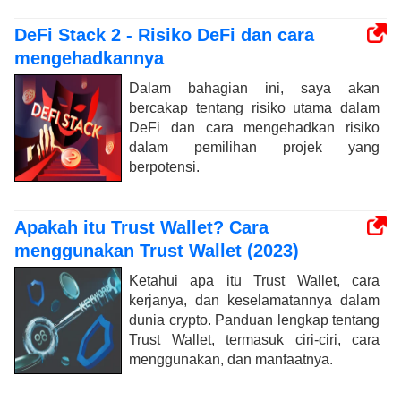
DeFi Stack 2 - Risiko DeFi dan cara
mengehadkannya
Dalam bahagian ini, saya akan
bercakap tentang risiko utama dalam
DeFi dan cara mengehadkan risiko
dalam pemilihan projek yang
berpotensi.
Apakah itu Trust Wallet? Cara
menggunakan Trust Wallet (2023)
Ketahui apa itu Trust Wallet, cara
kerjanya, dan keselamatannya dalam
dunia crypto. Panduan lengkap tentang
Trust Wallet, termasuk ciri-ciri, cara
menggunakan, dan manfaatnya.