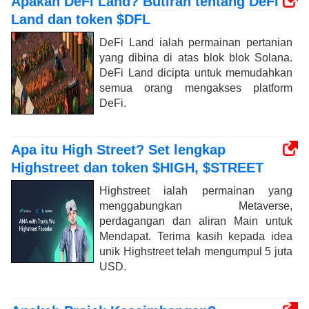
Apakah DeFi Land? Butiran tentang DeFi
Land dan token $DFL
DeFi Land ialah permainan pertanian
yang dibina di atas blok blok Solana.
DeFi Land dicipta untuk memudahkan
semua orang mengakses platform
DeFi.
Apa itu High Street? Set lengkap
Highstreet dan token $HIGH, $STREET
Highstreet ialah permainan yang
menggabungkan Metaverse,
perdagangan dan aliran Main untuk
Mendapat. Terima kasih kepada idea
unik Highstreet telah mengumpul 5 juta
USD.