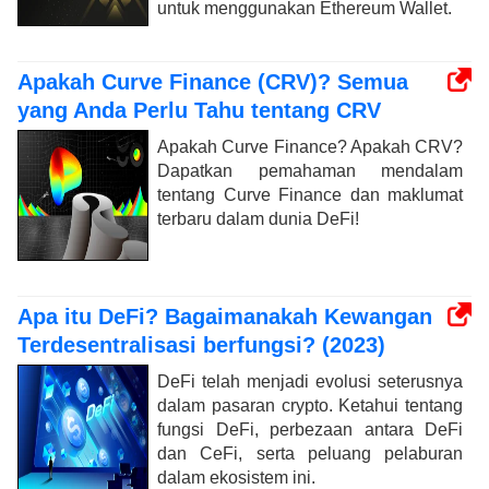
untuk menggunakan Ethereum Wallet.
Apakah Curve Finance (CRV)? Semua
yang Anda Perlu Tahu tentang CRV
Apakah Curve Finance? Apakah CRV?
Dapatkan pemahaman mendalam
tentang Curve Finance dan maklumat
terbaru dalam dunia DeFi!
Apa itu DeFi? Bagaimanakah Kewangan
Terdesentralisasi berfungsi? (2023)
DeFi telah menjadi evolusi seterusnya
dalam pasaran crypto. Ketahui tentang
fungsi DeFi, perbezaan antara DeFi
dan CeFi, serta peluang pelaburan
dalam ekosistem ini.