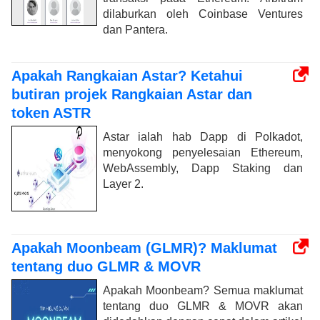
dilaburkan oleh Coinbase Ventures
dan Pantera.
Apakah Rangkaian Astar? Ketahui
butiran projek Rangkaian Astar dan
token ASTR
Astar ialah hab Dapp di Polkadot,
menyokong penyelesaian Ethereum,
WebAssembly, Dapp Staking dan
Layer 2.
Apakah Moonbeam (GLMR)? Maklumat
tentang duo GLMR & MOVR
Apakah Moonbeam? Semua maklumat
tentang duo GLMR & MOVR akan