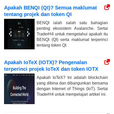
Apakah BENQI (QI)? Semua maklumat
tentang projek dan token QI
BENQI ialah salah satu bahagian
penting ekosistem Avalanche. Sertai
TraderH4 untuk mengetahui apakah itu
BENQI (QI) serta maklumat terperinci
tentang token QI.
Apakah IoTeX (IOTX)? Pengenalan
terperinci projek IoTeX dan token IOTX
Apakah IoTeX? Ini adalah blockchain
yang dibina dan dibangunkan bersama
dengan Internet of Things (IoT). Sertai
TraderH4 untuk mempelajari artikel ini.