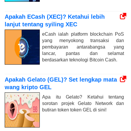
Apakah ECash (XEC)? Ketahui lebih
lanjut tentang syiling XEC
eCash ialah platform blockchain PoS
yang menyokong transaksi dan
pembayaran antarabangsa yang
lancar, pantas dan selamat
berdasarkan teknologi Bitcoin Cash.
Apakah Gelato (GEL)? Set lengkap mata
wang kripto GEL
Apa itu Gelato? Ketahui tentang
sorotan projek Gelato Network dan
butiran token token GEL di sini!